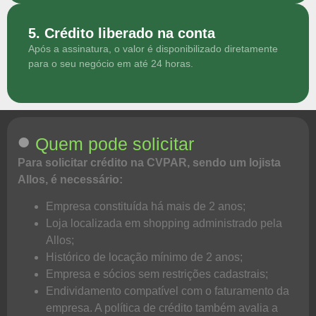
5. Crédito liberado na conta
Após a assinatura, o valor é disponibilizado diretamente
para o seu negócio em até 24 horas.
•
Quem pode solicitar
Para solicitar crédito na CVPAR, sendo um lojista
Allos, é necessário:
Empresa constituída há mais de 2 anos;
Loja localizada em shopping administrado pela
Allos;
Histórico de locação mínimo de 2 anos;
Empresa e sócios sem restrições cadastrais;
Endividamento compatível com o faturamento da
empresa. A política de crédito também avalia a