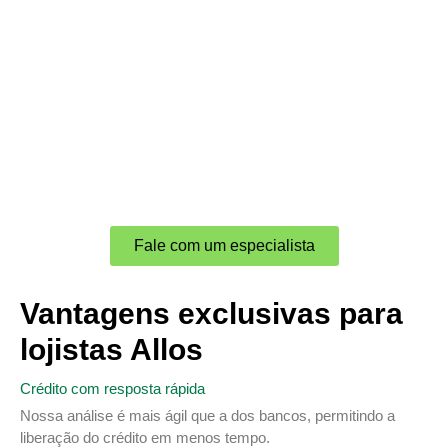
Crédito para sua loja
crescer além do óbvio
Em parceria com a Allos, a CVPAR oferece uma linha de
crédito simplificada com valores a partir de R$ 10 mil para
impulsionar seu negócio.
Fale com um especialista
Vantagens exclusivas para
lojistas Allos
Crédito com resposta rápida
Nossa análise é mais ágil que a dos bancos, permitindo a
liberação do crédito em menos tempo.